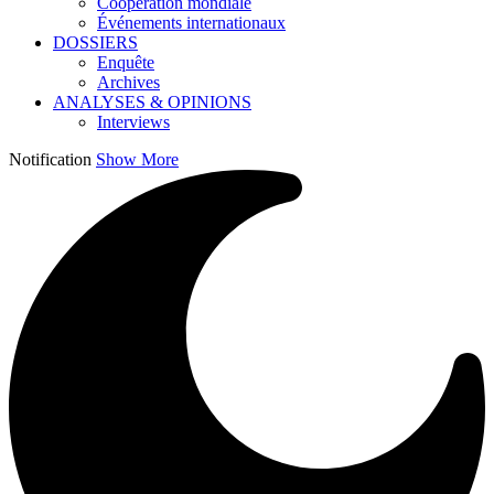
Coopération mondiale
Événements internationaux
DOSSIERS
Enquête
Archives
ANALYSES & OPINIONS
Interviews
Notification
Show More