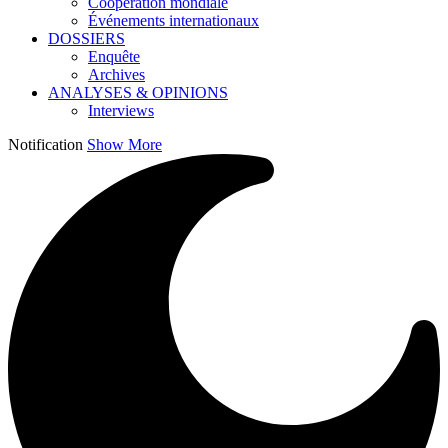
Coopération mondiale
Événements internationaux
DOSSIERS
Enquête
Archives
ANALYSES & OPINIONS
Interviews
Notification
Show More