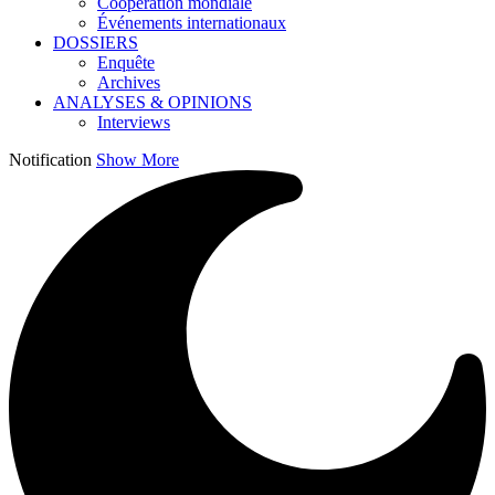
Coopération mondiale
Événements internationaux
DOSSIERS
Enquête
Archives
ANALYSES & OPINIONS
Interviews
Notification
Show More