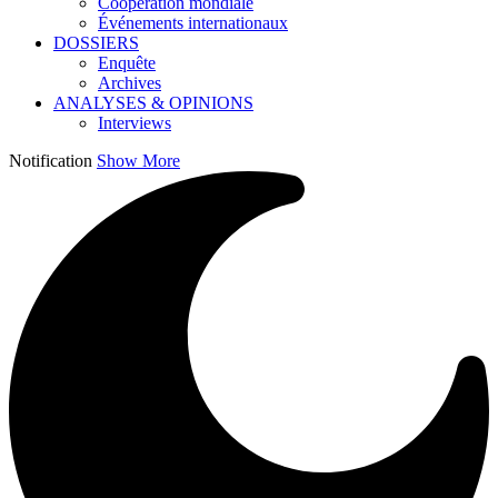
Coopération mondiale
Événements internationaux
DOSSIERS
Enquête
Archives
ANALYSES & OPINIONS
Interviews
Notification
Show More