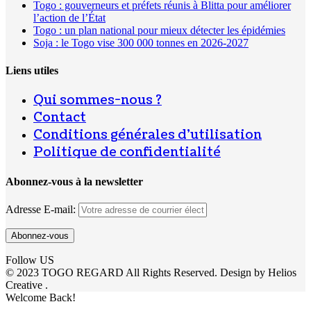
Togo : gouverneurs et préfets réunis à Blitta pour améliorer
l’action de l’État
Togo : un plan national pour mieux détecter les épidémies
Soja : le Togo vise 300 000 tonnes en 2026-2027
Liens utiles
Qui sommes-nous ?
Contact
Conditions générales d’utilisation
Politique de confidentialité
Abonnez-vous à la newsletter
Adresse E-mail:
Follow US
© 2023 TOGO REGARD All Rights Reserved. Design by Helios
Creative .
Welcome Back!