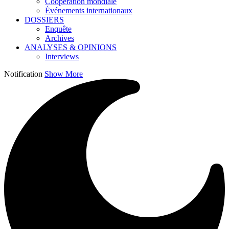
Coopération mondiale
Événements internationaux
DOSSIERS
Enquête
Archives
ANALYSES & OPINIONS
Interviews
Notification
Show More