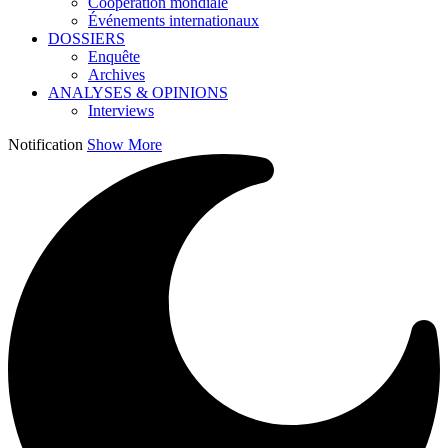
Coopération mondiale
Événements internationaux
DOSSIERS
Enquête
Archives
ANALYSES & OPINIONS
Interviews
Notification
Show More