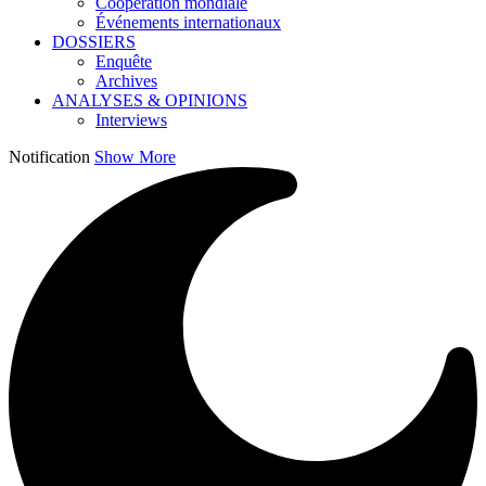
Coopération mondiale
Événements internationaux
DOSSIERS
Enquête
Archives
ANALYSES & OPINIONS
Interviews
Notification
Show More