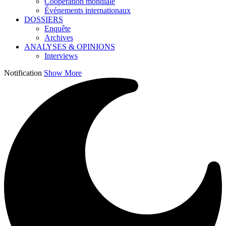
Coopération mondiale
Événements internationaux
DOSSIERS
Enquête
Archives
ANALYSES & OPINIONS
Interviews
Notification
Show More