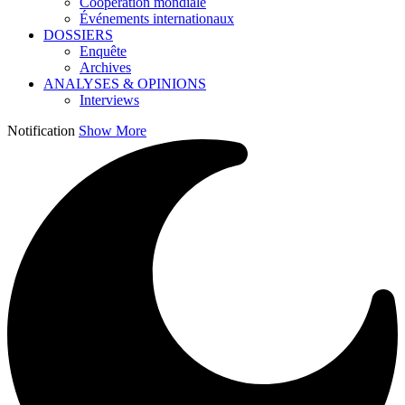
Coopération mondiale
Événements internationaux
DOSSIERS
Enquête
Archives
ANALYSES & OPINIONS
Interviews
Notification
Show More