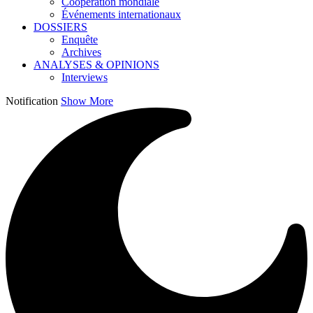
Coopération mondiale
Événements internationaux
DOSSIERS
Enquête
Archives
ANALYSES & OPINIONS
Interviews
Notification
Show More