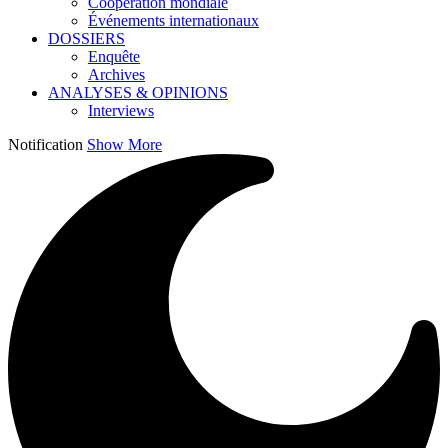
Coopération mondiale
Événements internationaux
DOSSIERS
Enquête
Archives
ANALYSES & OPINIONS
Interviews
Notification
Show More