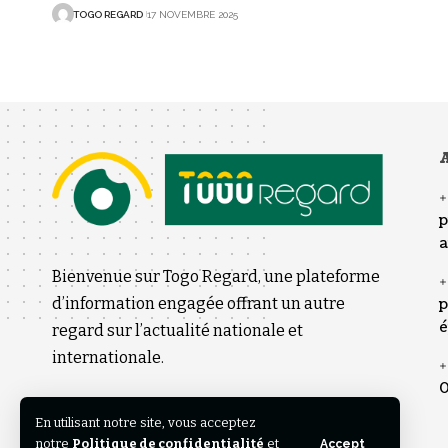
TOGO REGARD
17 NOVEMBRE 2025
A
p
a
Bienvenue sur Togo Regard, une plateforme
d’information engagée offrant un autre
p
é
regard sur l’actualité nationale et
internationale.
0
En utilisant notre site, vous acceptez
notre
Politique de confidentialité
et
Accept