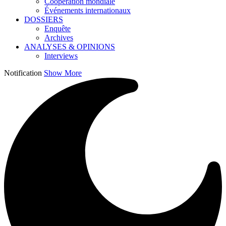
Coopération mondiale
Événements internationaux
DOSSIERS
Enquête
Archives
ANALYSES & OPINIONS
Interviews
Notification
Show More