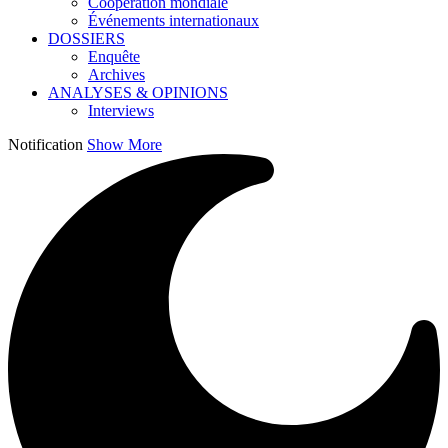
Coopération mondiale
Événements internationaux
DOSSIERS
Enquête
Archives
ANALYSES & OPINIONS
Interviews
Notification
Show More