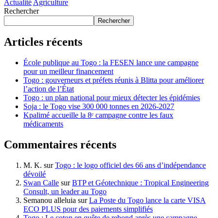
Actualité
Agriculture
Rechercher
Rechercher
Articles récents
École publique au Togo : la FESEN lance une campagne
pour un meilleur financement
Togo : gouverneurs et préfets réunis à Blitta pour améliorer
l’action de l’État
Togo : un plan national pour mieux détecter les épidémies
Soja : le Togo vise 300 000 tonnes en 2026-2027
Kpalimé accueille la 8ᵉ campagne contre les faux
médicaments
Commentaires récents
M. K.
sur
Togo : le logo officiel des 66 ans d’indépendance
dévoilé
Swan Calle
sur
BTP et Géotechnique : Tropical Engineering
Consult, un leader au Togo
Semanou alleluia
sur
La Poste du Togo lance la carte VISA
ECO PLUS pour des paiements simplifiés
Togo : Le coton en quête de rebond après une campagne