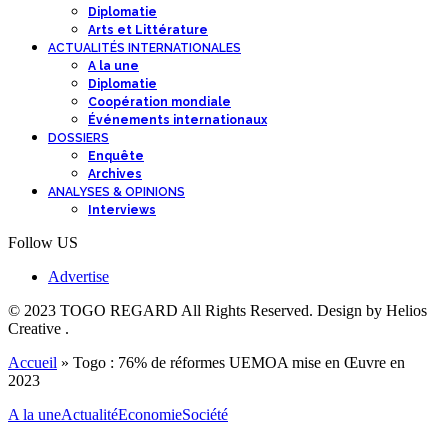
Diplomatie
Arts et Littérature
ACTUALITÉS INTERNATIONALES
A la une
Diplomatie
Coopération mondiale
Événements internationaux
DOSSIERS
Enquête
Archives
ANALYSES & OPINIONS
Interviews
Follow US
Advertise
© 2023 TOGO REGARD All Rights Reserved. Design by Helios
Creative .
Accueil
»
Togo : 76% de réformes UEMOA mise en Œuvre en
2023
A la une
Actualité
Economie
Société