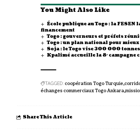
You Might Also Like
École publique au Togo : la FESEN
financement
Togo : gouverneurs et préfets réunis
Togo : un plan national pour mieux
Soja : le Togo vise 300 000 tonn
Kpalimé accueille la 8ᵉ campagne 
coopération Togo Turquie
corrid
TAGGED:
échanges commerciaux Togo Ankara
missi
Share This Article