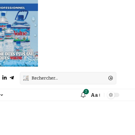
2
Aa
Font
Resizer