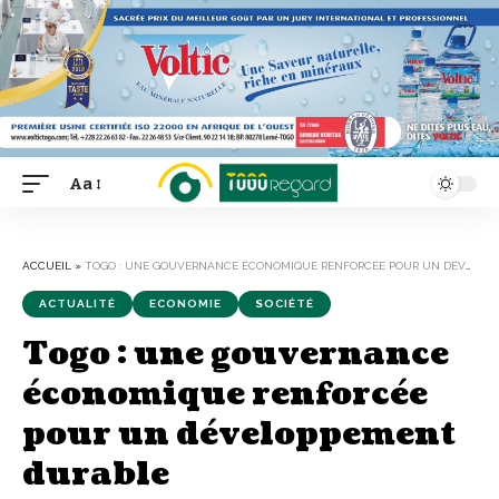
Aa
Font
Resizer
ACCUEIL
»
TOGO : UNE GOUVERNANCE ÉCONOMIQUE RENFORCÉE POUR UN DÉVELOPPEMENT DURABLE
ACTUALITÉ
ECONOMIE
SOCIÉTÉ
Togo : une gouvernance
économique renforcée
pour un développement
durable