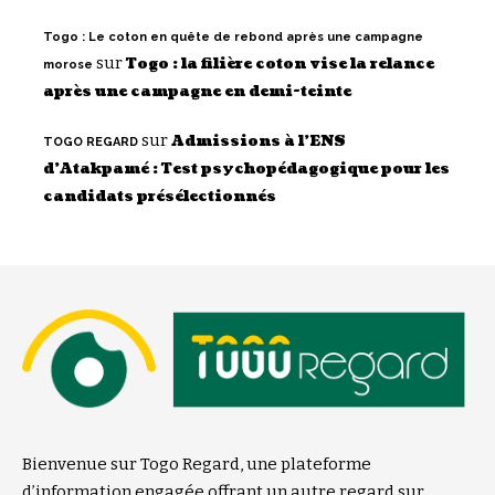
Togo : Le coton en quête de rebond après une campagne
sur
Togo : la filière coton vise la relance
morose
après une campagne en demi-teinte
sur
Admissions à l’ENS
TOGO REGARD
d’Atakpamé : Test psychopédagogique pour les
candidats présélectionnés
Bienvenue sur Togo Regard, une plateforme
d’information engagée offrant un autre regard sur