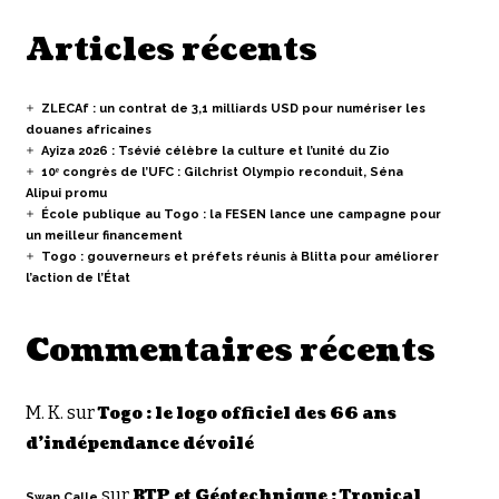
Articles récents
ZLECAf : un contrat de 3,1 milliards USD pour numériser les
douanes africaines
Ayiza 2026 : Tsévié célèbre la culture et l’unité du Zio
10ᵉ congrès de l’UFC : Gilchrist Olympio reconduit, Séna
Alipui promu
École publique au Togo : la FESEN lance une campagne pour
un meilleur financement
Togo : gouverneurs et préfets réunis à Blitta pour améliorer
l’action de l’État
Commentaires récents
M. K.
sur
Togo : le logo officiel des 66 ans
d’indépendance dévoilé
sur
BTP et Géotechnique : Tropical
Swan Calle