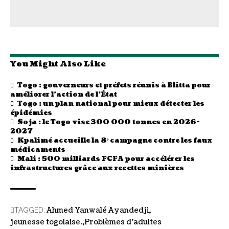
You Might Also Like
Togo : gouverneurs et préfets réunis à Blitta pour
améliorer l’action de l’État
Togo : un plan national pour mieux détecter les
épidémies
Soja : le Togo vise 300 000 tonnes en 2026-
2027
Kpalimé accueille la 8ᵉ campagne contre les faux
médicaments
Mali : 500 milliards FCFA pour accélérer les
infrastructures grâce aux recettes minières
Ahmed Yanwalé Ayandedji
TAGGED:
jeunesse togolaise.
Problèmes d’adultes