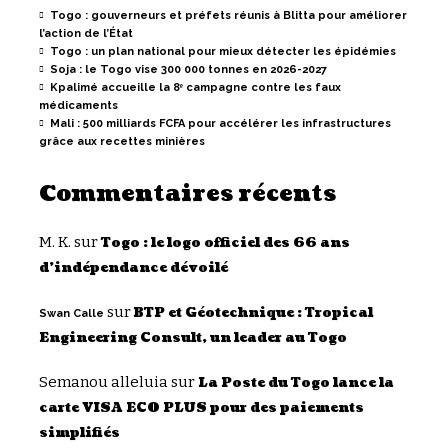
Togo : gouverneurs et préfets réunis à Blitta pour améliorer
l’action de l’État
Togo : un plan national pour mieux détecter les épidémies
Soja : le Togo vise 300 000 tonnes en 2026-2027
Kpalimé accueille la 8ᵉ campagne contre les faux
médicaments
Mali : 500 milliards FCFA pour accélérer les infrastructures
grâce aux recettes minières
Commentaires récents
M. K.
sur
Togo : le logo officiel des 66 ans
d’indépendance dévoilé
sur
BTP et Géotechnique : Tropical
Swan Calle
Engineering Consult, un leader au Togo
Semanou alleluia
sur
La Poste du Togo lance la
carte VISA ECO PLUS pour des paiements
simplifiés