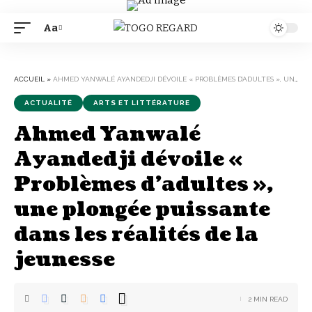
Aa
Font
Resizer
ACCUEIL
»
AHMED YANWALÉ AYANDEDJI DÉVOILE « PROBLÈMES D’ADULTES », UNE PLONGÉE PUISSANTE DANS LES RÉALITÉS DE LA JEUNESSE
ACTUALITÉ
ARTS ET LITTÉRATURE
Ahmed Yanwalé
Ayandedji dévoile «
Problèmes d’adultes »,
une plongée puissante
dans les réalités de la
jeunesse
2 MIN READ