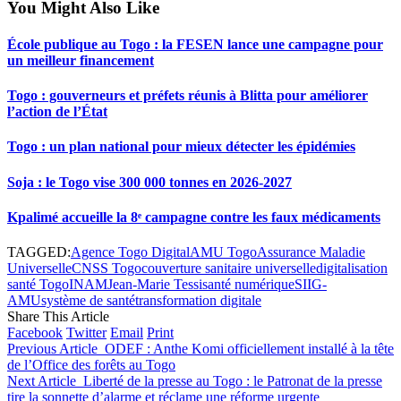
You Might Also Like
École publique au Togo : la FESEN lance une campagne pour
un meilleur financement
Togo : gouverneurs et préfets réunis à Blitta pour améliorer
l’action de l’État
Togo : un plan national pour mieux détecter les épidémies
Soja : le Togo vise 300 000 tonnes en 2026-2027
Kpalimé accueille la 8ᵉ campagne contre les faux médicaments
TAGGED:
Agence Togo Digital
AMU Togo
Assurance Maladie
Universelle
CNSS Togo
couverture sanitaire universelle
digitalisation
santé Togo
INAM
Jean-Marie Tessi
santé numérique
SIIG-
AMU
système de santé
transformation digitale
Share This Article
Facebook
Twitter
Email
Print
Previous Article
ODEF : Anthe Komi officiellement installé à la tête
de l’Office des forêts au Togo
Next Article
Liberté de la presse au Togo : le Patronat de la presse
tire la sonnette d’alarme et réclame une réforme urgente