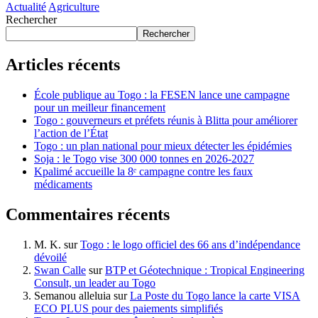
Actualité
Agriculture
Rechercher
Rechercher
Articles récents
École publique au Togo : la FESEN lance une campagne
pour un meilleur financement
Togo : gouverneurs et préfets réunis à Blitta pour améliorer
l’action de l’État
Togo : un plan national pour mieux détecter les épidémies
Soja : le Togo vise 300 000 tonnes en 2026-2027
Kpalimé accueille la 8ᵉ campagne contre les faux
médicaments
Commentaires récents
M. K.
sur
Togo : le logo officiel des 66 ans d’indépendance
dévoilé
Swan Calle
sur
BTP et Géotechnique : Tropical Engineering
Consult, un leader au Togo
Semanou alleluia
sur
La Poste du Togo lance la carte VISA
ECO PLUS pour des paiements simplifiés