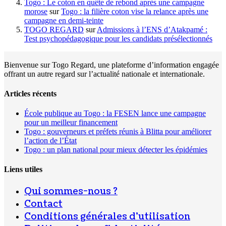
Togo : Le coton en quête de rebond après une campagne
morose
sur
Togo : la filière coton vise la relance après une
campagne en demi-teinte
TOGO REGARD
sur
Admissions à l’ENS d’Atakpamé :
Test psychopédagogique pour les candidats présélectionnés
Bienvenue sur Togo Regard, une plateforme d’information engagée
offrant un autre regard sur l’actualité nationale et internationale.
Articles récents
École publique au Togo : la FESEN lance une campagne
pour un meilleur financement
Togo : gouverneurs et préfets réunis à Blitta pour améliorer
l’action de l’État
Togo : un plan national pour mieux détecter les épidémies
Liens utiles
Qui sommes-nous ?
Contact
Conditions générales d’utilisation