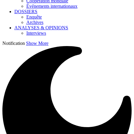
Coopération mondiale
Événements internationaux
DOSSIERS
Enquête
Archives
ANALYSES & OPINIONS
Interviews
Notification
Show More