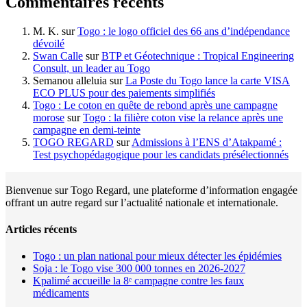
Commentaires récents
M. K.
sur
Togo : le logo officiel des 66 ans d’indépendance
dévoilé
Swan Calle
sur
BTP et Géotechnique : Tropical Engineering
Consult, un leader au Togo
Semanou alleluia
sur
La Poste du Togo lance la carte VISA
ECO PLUS pour des paiements simplifiés
Togo : Le coton en quête de rebond après une campagne
morose
sur
Togo : la filière coton vise la relance après une
campagne en demi-teinte
TOGO REGARD
sur
Admissions à l’ENS d’Atakpamé :
Test psychopédagogique pour les candidats présélectionnés
Bienvenue sur Togo Regard, une plateforme d’information engagée
offrant un autre regard sur l’actualité nationale et internationale.
Articles récents
Togo : un plan national pour mieux détecter les épidémies
Soja : le Togo vise 300 000 tonnes en 2026-2027
Kpalimé accueille la 8ᵉ campagne contre les faux
médicaments