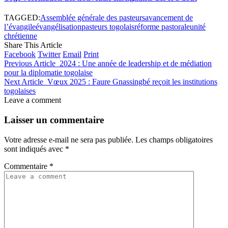
TAGGED:
Assemblée générale des pasteurs
avancement de
l’évangile
évangélisation
pasteurs togolais
réforme pastorale
unité
chrétienne
Share This Article
Facebook
Twitter
Email
Print
Previous Article
2024 : Une année de leadership et de médiation
pour la diplomatie togolaise
Next Article
Vœux 2025 : Faure Gnassingbé reçoit les institutions
togolaises
Leave a comment
Laisser un commentaire
Votre adresse e-mail ne sera pas publiée.
Les champs obligatoires
sont indiqués avec
*
Commentaire
*