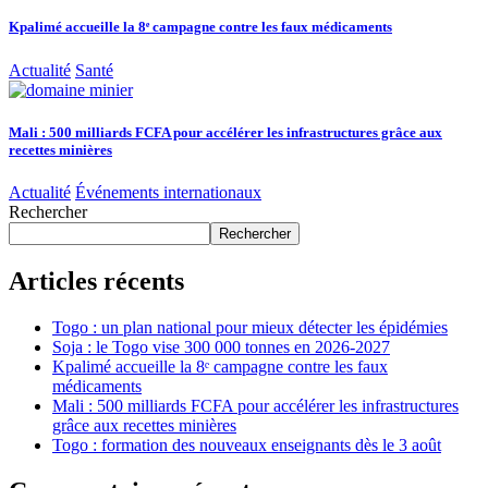
Kpalimé accueille la 8ᵉ campagne contre les faux médicaments
Actualité
Santé
Mali : 500 milliards FCFA pour accélérer les infrastructures grâce aux
recettes minières
Actualité
Événements internationaux
Rechercher
Rechercher
Articles récents
Togo : un plan national pour mieux détecter les épidémies
Soja : le Togo vise 300 000 tonnes en 2026-2027
Kpalimé accueille la 8ᵉ campagne contre les faux
médicaments
Mali : 500 milliards FCFA pour accélérer les infrastructures
grâce aux recettes minières
Togo : formation des nouveaux enseignants dès le 3 août