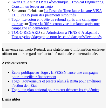
Swan Calle
sur
BTP et Géotechnique : Tropical Engineering
Consult, un leader au Togo
Semanou alleluia
sur
La Poste du Togo lance la carte VISA
ECO PLUS pour des paiements simplifiés
Togo : Le coton en quête de rebond après une campagne
morose
sur
Togo : la filière coton vise la relance après une
campagne en demi-teinte
TOGO REGARD
sur
Admissions à l’ENS d’Atakpamé :
Test psychopédagogique pour les candidats présélectionnés
Bienvenue sur Togo Regard, une plateforme d’information engagée
offrant un autre regard sur l’actualité nationale et internationale.
Articles récents
École publique au Togo : la FESEN lance une campagne
pour un meilleur financement
Togo : gouverneurs et préfets réunis à Blitta pour améliorer
l’action de l’État
Togo : un plan national pour mieux détecter les épidémies
Liens utiles