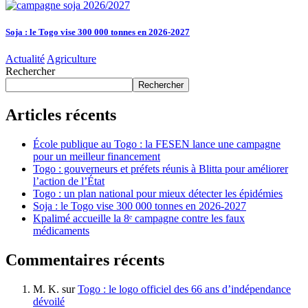
Soja : le Togo vise 300 000 tonnes en 2026-2027
Actualité
Agriculture
Rechercher
Rechercher
Articles récents
École publique au Togo : la FESEN lance une campagne
pour un meilleur financement
Togo : gouverneurs et préfets réunis à Blitta pour améliorer
l’action de l’État
Togo : un plan national pour mieux détecter les épidémies
Soja : le Togo vise 300 000 tonnes en 2026-2027
Kpalimé accueille la 8ᵉ campagne contre les faux
médicaments
Commentaires récents
M. K.
sur
Togo : le logo officiel des 66 ans d’indépendance
dévoilé