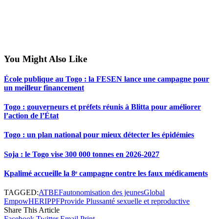
You Might Also Like
École publique au Togo : la FESEN lance une campagne pour
un meilleur financement
Togo : gouverneurs et préfets réunis à Blitta pour améliorer
l’action de l’État
Togo : un plan national pour mieux détecter les épidémies
Soja : le Togo vise 300 000 tonnes en 2026-2027
Kpalimé accueille la 8ᵉ campagne contre les faux médicaments
TAGGED:
ATBEF
autonomisation des jeunes
Global
EmpowHER
IPPF
Provide Plus
santé sexuelle et reproductive
Share This Article
Facebook
Twitter
Email
Print