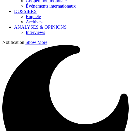
Coopération mondiale
Événements internationaux
DOSSIERS
Enquête
Archives
ANALYSES & OPINIONS
Interviews
Notification
Show More