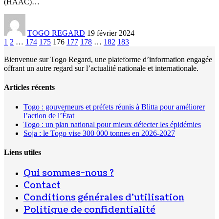
(HAAC)
…
TOGO REGARD
19 février 2024
1
2
…
174
175
176
177
178
…
182
183
Bienvenue sur Togo Regard, une plateforme d’information engagée
offrant un autre regard sur l’actualité nationale et internationale.
Articles récents
Togo : gouverneurs et préfets réunis à Blitta pour améliorer
l’action de l’État
Togo : un plan national pour mieux détecter les épidémies
Soja : le Togo vise 300 000 tonnes en 2026-2027
Liens utiles
Qui sommes-nous ?
Contact
Conditions générales d’utilisation
Politique de confidentialité