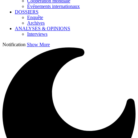
Coopération mondiale
Événements internationaux
DOSSIERS
Enquête
Archives
ANALYSES & OPINIONS
Interviews
Notification
Show More