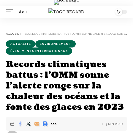
Aa
Font
Resizer
ACCUEIL
»
RECORDS CLIMATIQUES BATTUS : L’OMM SONNE L’ALERTE ROUGE SUR LA CHALEUR DES OCÉANS ET LA FONTE DES GLACES EN 2023
ACTUALITÉ
ENVIRONNEMENT
ÉVÉNEMENTS INTERNATIONAUX
Records climatiques
battus : l’OMM sonne
l’alerte rouge sur la
chaleur des océans et la
fonte des glaces en 2023
3 MIN READ