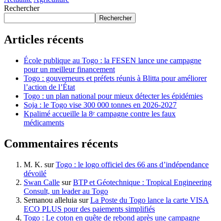
Rechercher
Rechercher
Articles récents
École publique au Togo : la FESEN lance une campagne
pour un meilleur financement
Togo : gouverneurs et préfets réunis à Blitta pour améliorer
l’action de l’État
Togo : un plan national pour mieux détecter les épidémies
Soja : le Togo vise 300 000 tonnes en 2026-2027
Kpalimé accueille la 8ᵉ campagne contre les faux
médicaments
Commentaires récents
M. K.
sur
Togo : le logo officiel des 66 ans d’indépendance
dévoilé
Swan Calle
sur
BTP et Géotechnique : Tropical Engineering
Consult, un leader au Togo
Semanou alleluia
sur
La Poste du Togo lance la carte VISA
ECO PLUS pour des paiements simplifiés
Togo : Le coton en quête de rebond après une campagne