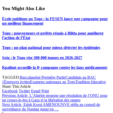
You Might Also Like
École publique au Togo : la FESEN lance une campagne pour
un meilleur financement
Togo : gouverneurs et préfets réunis à Blitta pour améliorer
l’action de l’État
Togo : un plan national pour mieux détecter les épidémies
Soja : le Togo vise 300 000 tonnes en 2026-2027
Kpalimé accueille la 8ᵉ campagne contre les faux médicaments
TAGGED:
Baccalauréat Première Partie
Candidats au BAC
1
Épreuves écrites
Examens nationaux au Togo
Tradition éducative
Share This Article
Facebook
Twitter
Email
Print
Previous Article
L’Algérie propose une résolution de l’ONU pour
un cessez-le-feu à Gaza et la libération des otages
Next Article
Edoh Kossi AMENOUNVE réélu au conseil de
surveillance du Nasdaq jusqu’en …