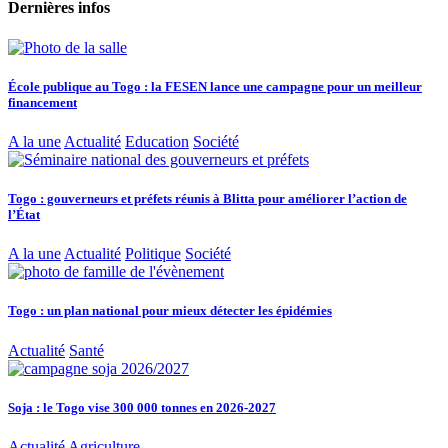
Dernières infos
École publique au Togo : la FESEN lance une campagne pour un meilleur
financement
A la une
Actualité
Education
Société
Togo : gouverneurs et préfets réunis à Blitta pour améliorer l’action de
l’État
A la une
Actualité
Politique
Société
Togo : un plan national pour mieux détecter les épidémies
Actualité
Santé
Soja : le Togo vise 300 000 tonnes en 2026-2027
Actualité
Agriculture