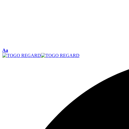
Font
Aa
Resizer