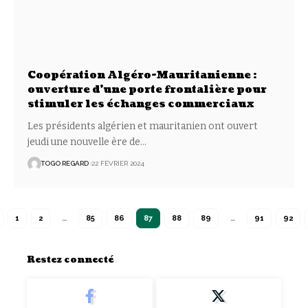
Coopération Algéro-Mauritanienne :
ouverture d’une porte frontalière pour
stimuler les échanges commerciaux
Les présidents algérien et mauritanien ont ouvert
jeudi une nouvelle ère de
…
TOGO REGARD
22 FÉVRIER 2024
1
2
…
85
86
87
88
89
…
91
92
Restez connecté