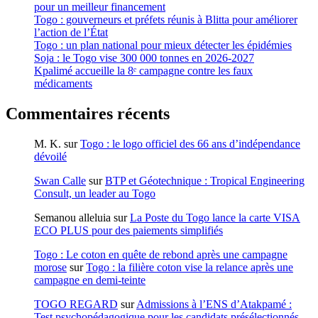
pour un meilleur financement
Togo : gouverneurs et préfets réunis à Blitta pour améliorer
l’action de l’État
Togo : un plan national pour mieux détecter les épidémies
Soja : le Togo vise 300 000 tonnes en 2026-2027
Kpalimé accueille la 8ᵉ campagne contre les faux
médicaments
Commentaires récents
M. K.
sur
Togo : le logo officiel des 66 ans d’indépendance
dévoilé
Swan Calle
sur
BTP et Géotechnique : Tropical Engineering
Consult, un leader au Togo
Semanou alleluia
sur
La Poste du Togo lance la carte VISA
ECO PLUS pour des paiements simplifiés
Togo : Le coton en quête de rebond après une campagne
morose
sur
Togo : la filière coton vise la relance après une
campagne en demi-teinte
TOGO REGARD
sur
Admissions à l’ENS d’Atakpamé :
Test psychopédagogique pour les candidats présélectionnés