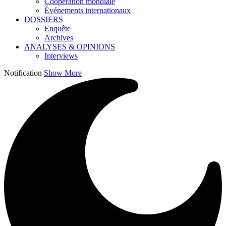
Coopération mondiale
Événements internationaux
DOSSIERS
Enquête
Archives
ANALYSES & OPINIONS
Interviews
Notification
Show More