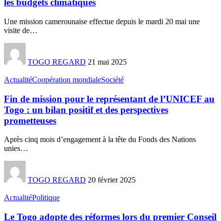
les budgets climatiques
Une mission camerounaise effectue depuis le mardi 20 mai une
visite de
…
TOGO REGARD
21 mai 2025
Actualité
Coopération mondiale
Société
Fin de mission pour le représentant de l’UNICEF au
Togo : un bilan positif et des perspectives
prometteuses
Après cinq mois d’engagement à la tête du Fonds des Nations
unies
…
TOGO REGARD
20 février 2025
Actualité
Politique
Le Togo adopte des réformes lors du premier Conseil