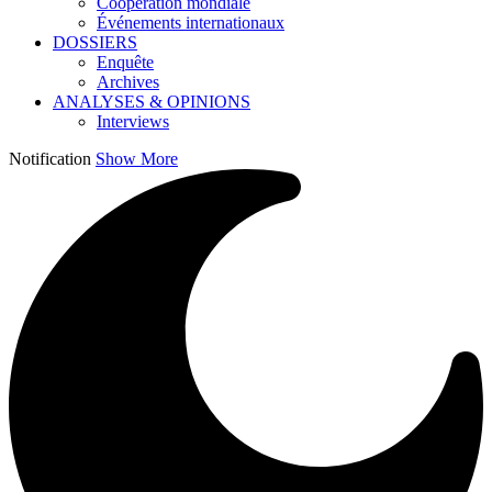
Coopération mondiale
Événements internationaux
DOSSIERS
Enquête
Archives
ANALYSES & OPINIONS
Interviews
Notification
Show More