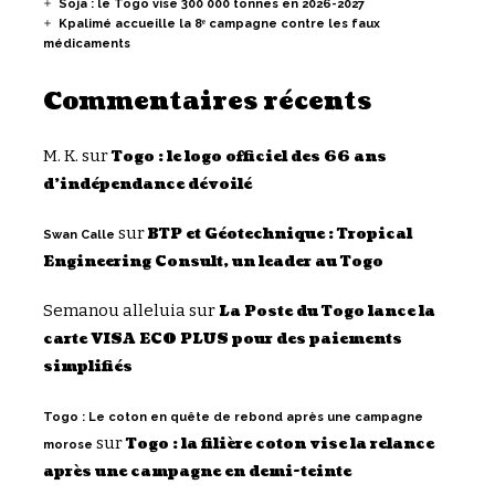
Soja : le Togo vise 300 000 tonnes en 2026-2027
Kpalimé accueille la 8ᵉ campagne contre les faux
médicaments
Commentaires récents
M. K.
sur
Togo : le logo officiel des 66 ans
d’indépendance dévoilé
sur
BTP et Géotechnique : Tropical
Swan Calle
Engineering Consult, un leader au Togo
Semanou alleluia
sur
La Poste du Togo lance la
carte VISA ECO PLUS pour des paiements
simplifiés
Togo : Le coton en quête de rebond après une campagne
sur
Togo : la filière coton vise la relance
morose
après une campagne en demi-teinte