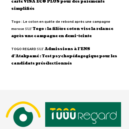
carte VISA ECO PLUS pour des paiements
simplifiés
Togo : Le coton en quête de rebond après une campagne
sur
Togo : la filière coton vise la relance
morose
après une campagne en demi-teinte
sur
Admissions à l’ENS
TOGO REGARD
d’Atakpamé : Test psychopédagogique pour les
candidats présélectionnés