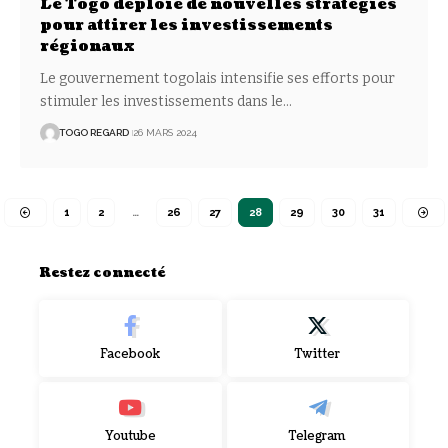
Le Togo déploie de nouvelles stratégies
pour attirer les investissements
régionaux
Le gouvernement togolais intensifie ses efforts pour
stimuler les investissements dans le
…
TOGO REGARD
26 MARS 2024
1
2
…
26
27
28
29
30
31
Restez connecté
Facebook
Twitter
Youtube
Telegram