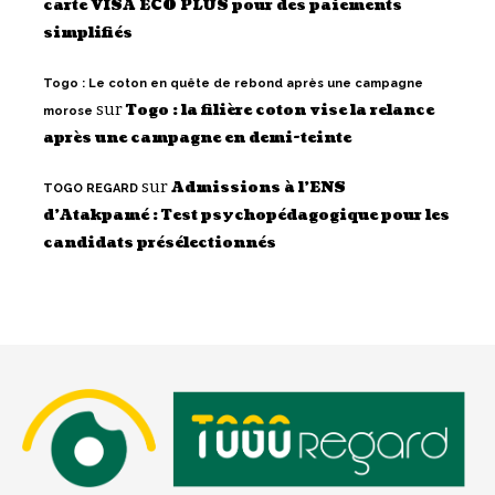
carte VISA ECO PLUS pour des paiements
simplifiés
Togo : Le coton en quête de rebond après une campagne
sur
Togo : la filière coton vise la relance
morose
après une campagne en demi-teinte
sur
Admissions à l’ENS
TOGO REGARD
d’Atakpamé : Test psychopédagogique pour les
candidats présélectionnés