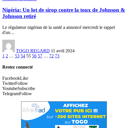
Nigéria: Un lot de sirop contre la toux de Johnson &
Johnson retiré
Le régulateur nigérian de la santé a annoncé mercredi le rappel
d'un
…
TOGO REGARD
11 avril 2024
1
2
…
53
54
55
56
57
…
72
73
Restez connecté
Facebook
Like
Twitter
Follow
Youtube
Subscribe
Telegram
Follow