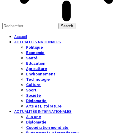
Accueil
ACTUALITÉS NATIONALES
Politique
Economie
Santé
Education
Agriculture
Environnement
Technologie
Culture
Sport
Société
Diplomatie
Arts et Littérature
ACTUALITÉS INTERNATIONALES
A la une
Diplomatie
Coopération mondiale