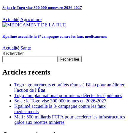
Soja : le Togo vise 300 000 tonnes en 2026-2027
Actualité
Agriculture
Kpalimé accueille la 8ᵉ campagne contre les faux médicaments
Actualité
Santé
Rechercher
Rechercher
Articles récents
Togo : gouverneurs et préfets réunis à Blitta pour améliorer
l’action de l’État
Togo : un plan national pour mieux détecter les épidémies
Soja : le Togo vise 300 000 tonnes en 2026-2027
Kpalimé accueille la 8ᵉ campagne contre les faux
médicaments
Mali : 500 milliards FCFA pour accélérer les infrastructures
grâce aux recettes minières