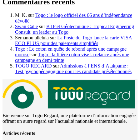
Commentaires récents
M. K.
sur
Togo : le logo officiel des 66 ans d’indépendance
dévoilé
Swan Calle
sur
BTP et Géotechnique : Tropical Engineering
Consult, un leader au Togo
Semanou alleluia
sur
La Poste du Togo lance la carte VISA
ECO PLUS pour des paiements simplifiés
Togo : Le coton en quête de rebond après une campagne
morose
sur
Togo : la filière coton vise la relance après une
campagne en demi-teinte
TOGO REGARD
sur
Admissions à l’ENS d’Atakpamé :
Test psychopédagogique pour les candidats présélectionnés
Bienvenue sur Togo Regard, une plateforme d’information engagée
offrant un autre regard sur l’actualité nationale et internationale.
Articles récents