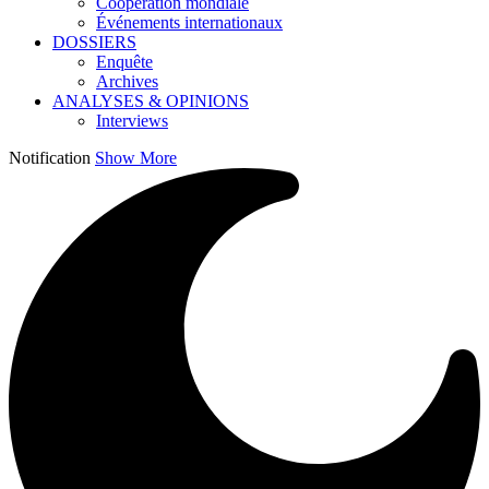
Coopération mondiale
Événements internationaux
DOSSIERS
Enquête
Archives
ANALYSES & OPINIONS
Interviews
Notification
Show More