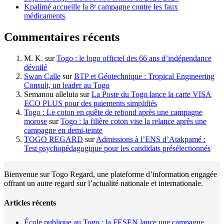
Kpalimé accueille la 8ᵉ campagne contre les faux
médicaments
Commentaires récents
M. K.
sur
Togo : le logo officiel des 66 ans d’indépendance
dévoilé
Swan Calle
sur
BTP et Géotechnique : Tropical Engineering
Consult, un leader au Togo
Semanou alleluia
sur
La Poste du Togo lance la carte VISA
ECO PLUS pour des paiements simplifiés
Togo : Le coton en quête de rebond après une campagne
morose
sur
Togo : la filière coton vise la relance après une
campagne en demi-teinte
TOGO REGARD
sur
Admissions à l’ENS d’Atakpamé :
Test psychopédagogique pour les candidats présélectionnés
Bienvenue sur Togo Regard, une plateforme d’information engagée
offrant un autre regard sur l’actualité nationale et internationale.
Articles récents
École publique au Togo : la FESEN lance une campagne