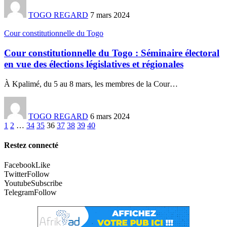
TOGO REGARD
7 mars 2024
Cour constitutionnelle du Togo
Cour constitutionnelle du Togo : Séminaire électoral
en vue des élections législatives et régionales
À Kpalimé, du 5 au 8 mars, les membres de la Cour
…
TOGO REGARD
6 mars 2024
1
2
…
34
35
36
37
38
39
40
Restez connecté
Facebook
Like
Twitter
Follow
Youtube
Subscribe
Telegram
Follow