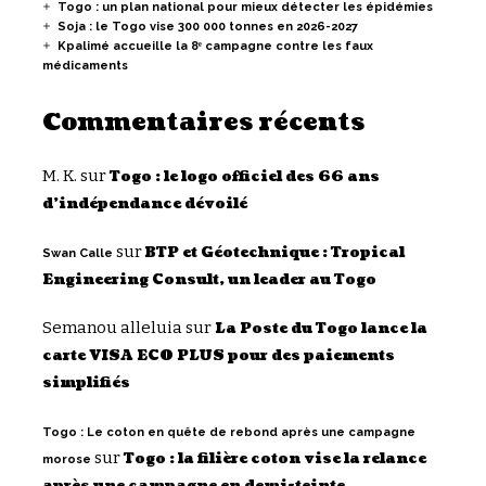
Togo : un plan national pour mieux détecter les épidémies
Soja : le Togo vise 300 000 tonnes en 2026-2027
Kpalimé accueille la 8ᵉ campagne contre les faux
médicaments
Commentaires récents
M. K.
sur
Togo : le logo officiel des 66 ans
d’indépendance dévoilé
sur
BTP et Géotechnique : Tropical
Swan Calle
Engineering Consult, un leader au Togo
Semanou alleluia
sur
La Poste du Togo lance la
carte VISA ECO PLUS pour des paiements
simplifiés
Togo : Le coton en quête de rebond après une campagne
sur
Togo : la filière coton vise la relance
morose
après une campagne en demi-teinte