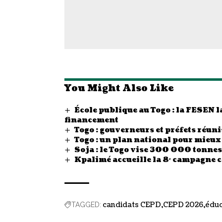
You Might Also Like
École publique au Togo : la FESEN
financement
Togo : gouverneurs et préfets réunis
Togo : un plan national pour mieux
Soja : le Togo vise 300 000 tonn
Kpalimé accueille la 8ᵉ campagne 
candidats CEPD
CEPD 2026
éduc
TAGGED: