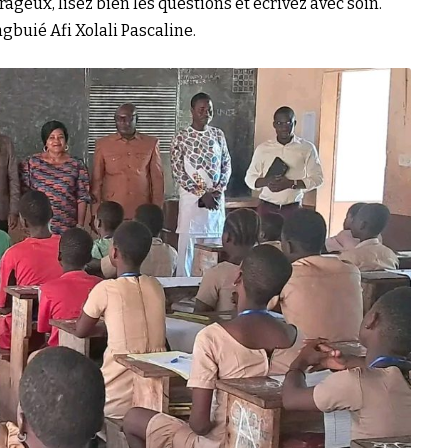
geux, lisez bien les questions et écrivez avec soin.
gbuié Afi Xolali Pascaline.