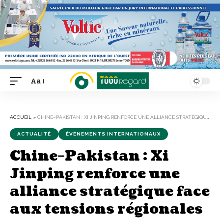
Aa
Font
Resizer
ACCUEIL
»
CHINE–PAKISTAN : XI JINPING RENFORCE UNE ALLIANCE STRATÉGIQUE FACE AUX TENSIONS RÉGIONALES
ACTUALITÉ
ÉVÉNEMENTS INTERNATIONAUX
Chine–Pakistan : Xi
Jinping renforce une
alliance stratégique face
aux tensions régionales