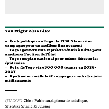
You Might Also Like
École publique au Togo : la FESEN lance une
campagne pour un meilleur financement
Togo : gouverneurs et préfets réunis à Blitta pour
améliorer l’action de l’État
Togo : un plan national pour mieux détecter les
épidémies
Soja : le Togo vise 300 000 tonnes en 2026-
2027
Kpalimé accueille la 8ᵉ campagne contre les faux
médicaments
Chine Pakistan
diplomatie asiatique
TAGGED:
Shehbaz Sharif
Xi Jinping