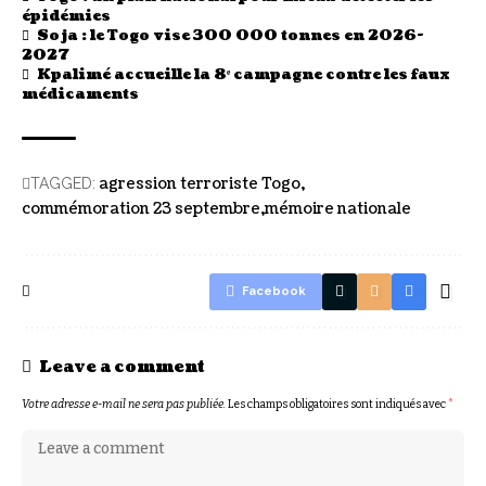
épidémies
Soja : le Togo vise 300 000 tonnes en 2026-
2027
Kpalimé accueille la 8ᵉ campagne contre les faux
médicaments
agression terroriste Togo
TAGGED:
commémoration 23 septembre
mémoire nationale
Facebook
Leave a comment
Votre adresse e-mail ne sera pas publiée.
Les champs obligatoires sont indiqués avec
*