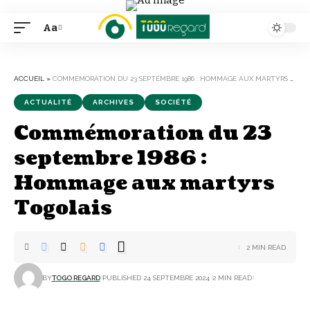
Aa
Font
Resizer
ACCUEIL
»
COMMÉMORATION DU 23 SEPTEMBRE 1986 : HOMMAGE AUX MARTYRS TOGOLAIS
ACTUALITÉ
ARCHIVES
SOCIÉTÉ
Commémoration du 23
septembre 1986 :
Hommage aux martyrs
Togolais
2 MIN READ
BY
TOGO REGARD
PUBLISHED 24 SEPTEMBRE 2024
2 MIN READ