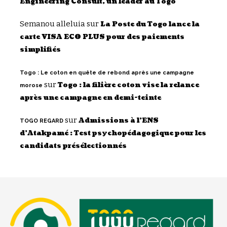
Engineering Consult, un leader au Togo
Semanou alleluia
sur
La Poste du Togo lance la
carte VISA ECO PLUS pour des paiements
simplifiés
Togo : Le coton en quête de rebond après une campagne
sur
Togo : la filière coton vise la relance
morose
après une campagne en demi-teinte
sur
Admissions à l’ENS
TOGO REGARD
d’Atakpamé : Test psychopédagogique pour les
candidats présélectionnés