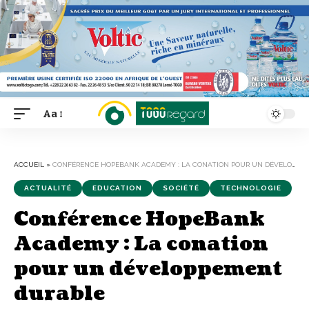
Aa
Font
Resizer
ACCUEIL
»
CONFÉRENCE HOPEBANK ACADEMY : LA CONATION POUR UN DÉVELOPPEMENT DURABLE
ACTUALITÉ
EDUCATION
SOCIÉTÉ
TECHNOLOGIE
Conférence HopeBank
Academy : La conation
pour un développement
durable