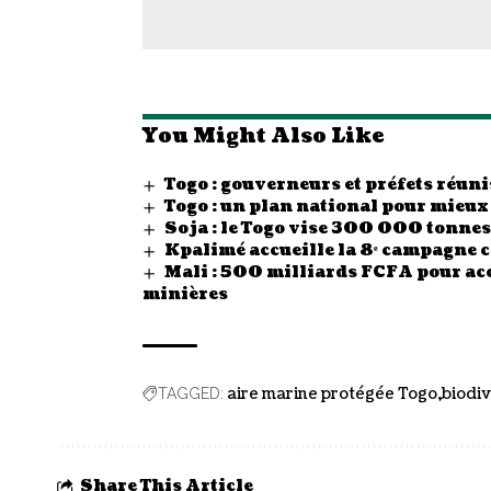
You Might Also Like
Togo : gouverneurs et préfets réunis
Togo : un plan national pour mieux
Soja : le Togo vise 300 000 tonn
Kpalimé accueille la 8ᵉ campagne 
Mali : 500 milliards FCFA pour acc
minières
aire marine protégée Togo
biodiv
TAGGED:
Share This Article