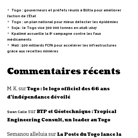
Togo : gouverneurs et préfets réunis à Blitta pour améliorer
l’action de l’État
Togo : un plan national pour mieux détecter les épidémies
Soja : le Togo vise 300 000 tonnes en 2026-2027
Kpalimé accueille la 8ᵉ campagne contre les faux
médicaments
Mali : 500 milliards FCFA pour accélérer les infrastructures
grâce aux recettes minières
Commentaires récents
M. K.
sur
Togo : le logo officiel des 66 ans
d’indépendance dévoilé
sur
BTP et Géotechnique : Tropical
Swan Calle
Engineering Consult, un leader au Togo
Semanou alleluia
sur
La Poste du Togo lance la