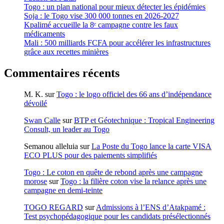
Togo : un plan national pour mieux détecter les épidémies
Soja : le Togo vise 300 000 tonnes en 2026-2027
Kpalimé accueille la 8ᵉ campagne contre les faux
médicaments
Mali : 500 milliards FCFA pour accélérer les infrastructures
grâce aux recettes minières
Commentaires récents
M. K.
sur
Togo : le logo officiel des 66 ans d’indépendance
dévoilé
Swan Calle
sur
BTP et Géotechnique : Tropical Engineering
Consult, un leader au Togo
Semanou alleluia
sur
La Poste du Togo lance la carte VISA
ECO PLUS pour des paiements simplifiés
Togo : Le coton en quête de rebond après une campagne
morose
sur
Togo : la filière coton vise la relance après une
campagne en demi-teinte
TOGO REGARD
sur
Admissions à l’ENS d’Atakpamé :
Test psychopédagogique pour les candidats présélectionnés