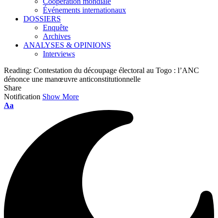
Coopération mondiale
Événements internationaux
DOSSIERS
Enquête
Archives
ANALYSES & OPINIONS
Interviews
Reading:
Contestation du découpage électoral au Togo : l’ANC
dénonce une manœuvre anticonstitutionnelle
Share
Notification
Show More
Font
Aa
Resizer