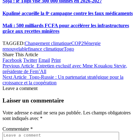
Soja : le Togo vise 300 000 tonnes en 2026-2027
Kpalimé accueille la 8ᵉ campagne contre les faux médicaments
Mali : 500 milliards FCFA pour accélérer les infrastructures
grâce aux recettes minières
TAGGED:
Changement climatique
COP29
énergie
renouvelable
finance climatique
Togo
Share This Article
Facebook
Twitter
Email
Print
Previous Article
Entretien exclusif avec Mme Kouakou Stevie,
présidente de Fem’All
Next Article
Togo-Russie : Un partenariat stratégique pour la
croissance et la coopération
Leave a comment
Laisser un commentaire
Votre adresse e-mail ne sera pas publiée.
Les champs obligatoires
sont indiqués avec
*
Commentaire
*