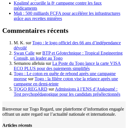
Kpalimé accueille la 8ᵉ campagne contre les faux
médicaments
Mali : 500 milliards FCFA pour accélérer les infrastructures
grâce aux recettes minières
Commentaires récents
M. K.
sur
Togo : le logo officiel des 66 ans d’indépendance
dévoilé
Swan Calle
sur
BTP et Géotechnique : Tropical Engineering
Consult, un leader au Togo
Semanou alleluia
sur
La Poste du Togo lance la carte VISA
ECO PLUS pour des paiements simplifiés
Togo : Le coton en quête de rebond après une campagne
morose
sur
Togo : la filière coton vise la relance après une
campagne en demi-teinte
TOGO REGARD
sur
Admissions à l’ENS d’Atakpamé :
Test psychopédagogique pour les candidats présélectionnés
Bienvenue sur Togo Regard, une plateforme d’information engagée
offrant un autre regard sur l’actualité nationale et internationale.
Articles récents