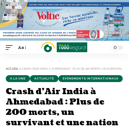
Aa
Font
Resizer
ACCUEIL
»
CRASH D’AIR INDIA À AHMEDABAD : PLUS DE 200 MORTS, UN SURVIVANT ET UNE NATION SOUS LE CHOC
A LA UNE
ACTUALITÉ
ÉVÉNEMENTS INTERNATIONAUX
Crash d’Air India à
Ahmedabad : Plus de
200 morts, un
survivant et une nation