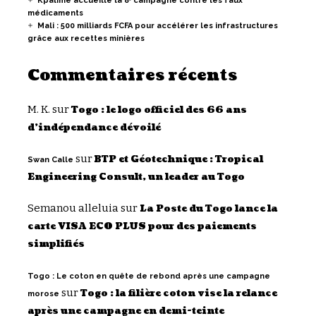
Kpalimé accueille la 8ᵉ campagne contre les faux
médicaments
Mali : 500 milliards FCFA pour accélérer les infrastructures
grâce aux recettes minières
Commentaires récents
M. K.
sur
Togo : le logo officiel des 66 ans
d’indépendance dévoilé
sur
BTP et Géotechnique : Tropical
Swan Calle
Engineering Consult, un leader au Togo
Semanou alleluia
sur
La Poste du Togo lance la
carte VISA ECO PLUS pour des paiements
simplifiés
Togo : Le coton en quête de rebond après une campagne
sur
Togo : la filière coton vise la relance
morose
après une campagne en demi-teinte