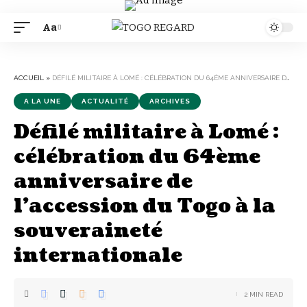
Aa
Font
Resizer
ACCUEIL
»
DÉFILÉ MILITAIRE À LOMÉ : CÉLÉBRATION DU 64ÈME ANNIVERSAIRE DE L’ACCESSION DU TOGO À LA SOUVERAINETÉ INTERNATIONALE
A LA UNE
ACTUALITÉ
ARCHIVES
Défilé militaire à Lomé :
célébration du 64ème
anniversaire de
l’accession du Togo à la
souveraineté
internationale
2 MIN READ