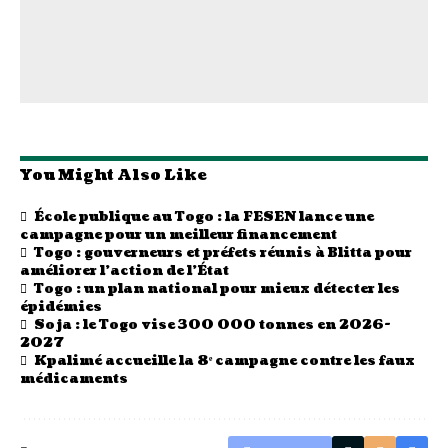
You Might Also Like
École publique au Togo : la FESEN lance une
campagne pour un meilleur financement
Togo : gouverneurs et préfets réunis à Blitta pour
améliorer l’action de l’État
Togo : un plan national pour mieux détecter les
épidémies
Soja : le Togo vise 300 000 tonnes en 2026-
2027
Kpalimé accueille la 8ᵉ campagne contre les faux
médicaments