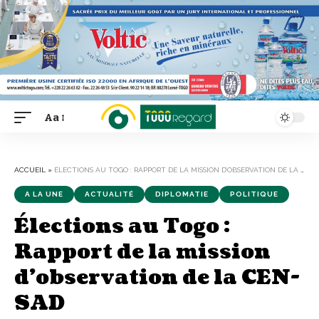
Aa
Font
Resizer
ACCUEIL
»
ÉLECTIONS AU TOGO : RAPPORT DE LA MISSION D’OBSERVATION DE LA CEN-SAD
A LA UNE
ACTUALITÉ
DIPLOMATIE
POLITIQUE
Élections au Togo :
Rapport de la mission
d’observation de la CEN-
SAD