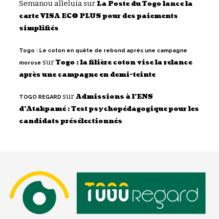
Semanou alleluia
sur
La Poste du Togo lance la
carte VISA ECO PLUS pour des paiements
simplifiés
Togo : Le coton en quête de rebond après une campagne
sur
Togo : la filière coton vise la relance
morose
après une campagne en demi-teinte
sur
Admissions à l’ENS
TOGO REGARD
d’Atakpamé : Test psychopédagogique pour les
candidats présélectionnés