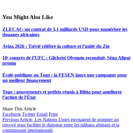
You Might Also Like
ZLECAf : un contrat de 3,1 milliards USD pour numériser les
douanes africaines
Ayiza 2026 : Tsévié célèbre la culture et l’unité du Zio
10ᵉ congrès de l’UFC : Gilchrist Olympio reconduit, Séna Alipui
promu
École publique au Togo : la FESEN lance une campagne pour
un meilleur financement
Togo : gouverneurs et préfets réunis à Blitta pour améliorer
l’action de l’État
Share This Article
Facebook
Twitter
Email
Print
Previous Article
Les Nations Unies envisagent de nommer un
envoyé pour faciliter le dialogue entre les talibans afghans et la
communauté internationale