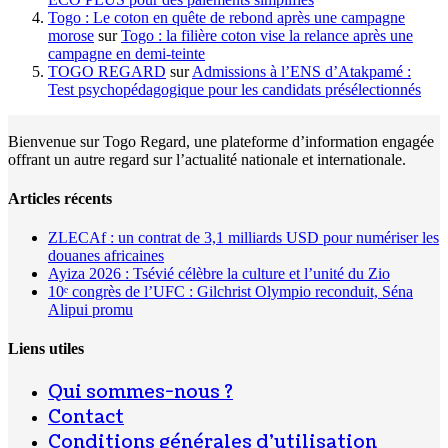
Togo : Le coton en quête de rebond après une campagne
morose
sur
Togo : la filière coton vise la relance après une
campagne en demi-teinte
TOGO REGARD
sur
Admissions à l’ENS d’Atakpamé :
Test psychopédagogique pour les candidats présélectionnés
Bienvenue sur Togo Regard, une plateforme d’information engagée
offrant un autre regard sur l’actualité nationale et internationale.
Articles récents
ZLECAf : un contrat de 3,1 milliards USD pour numériser les
douanes africaines
Ayiza 2026 : Tsévié célèbre la culture et l’unité du Zio
10ᵉ congrès de l’UFC : Gilchrist Olympio reconduit, Séna
Alipui promu
Liens utiles
Qui sommes-nous ?
Contact
Conditions générales d’utilisation