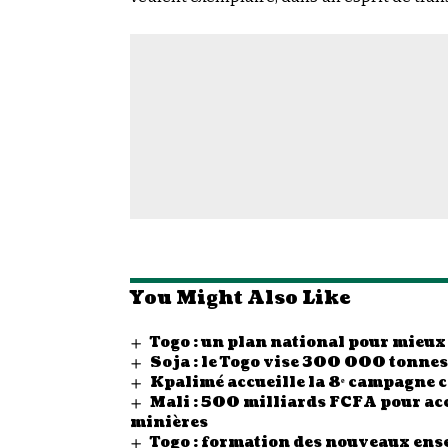
You Might Also Like
Togo : un plan national pour mieux
Soja : le Togo vise 300 000 tonn
Kpalimé accueille la 8ᵉ campagne 
Mali : 500 milliards FCFA pour acc
minières
Togo : formation des nouveaux ense