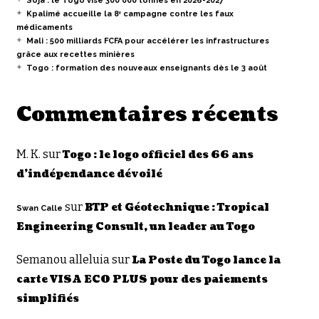
Soja : le Togo vise 300 000 tonnes en 2026-2027
Kpalimé accueille la 8ᵉ campagne contre les faux
médicaments
Mali : 500 milliards FCFA pour accélérer les infrastructures
grâce aux recettes minières
Togo : formation des nouveaux enseignants dès le 3 août
Commentaires récents
M. K.
sur
Togo : le logo officiel des 66 ans
d’indépendance dévoilé
sur
BTP et Géotechnique : Tropical
Swan Calle
Engineering Consult, un leader au Togo
Semanou alleluia
sur
La Poste du Togo lance la
carte VISA ECO PLUS pour des paiements
simplifiés