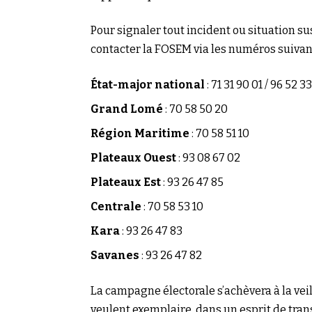
Pour signaler tout incident ou situation su
contacter la FOSEM via les numéros suivant
État-major national
: 71 31 90 01 / 96 52 33
Grand Lomé
: 70 58 50 20
Région Maritime
: 70 58 51 10
Plateaux Ouest
: 93 08 67 02
Plateaux Est
: 93 26 47 85
Centrale
: 70 58 53 10
Kara
: 93 26 47 83
Savanes
: 93 26 47 82
La campagne électorale s’achèvera à la veill
veulent exemplaire, dans un esprit de trans