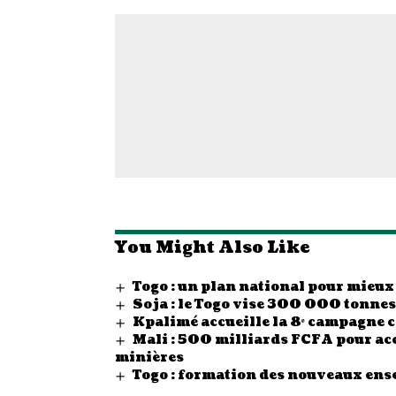
You Might Also Like
Togo : un plan national pour mieux
Soja : le Togo vise 300 000 tonn
Kpalimé accueille la 8ᵉ campagne 
Mali : 500 milliards FCFA pour acc
minières
Togo : formation des nouveaux ense