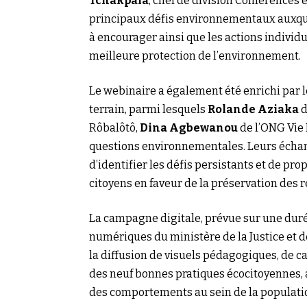
Tchakpala
, chef de division Conférences 
principaux défis environnementaux auxque
à encourager ainsi que les actions individu
meilleure protection de l’environnement.
Le webinaire a également été enrichi par l
terrain, parmi lesquels
Rolande Aziaka
d
Rôbalôtô,
Dina Agbewanou
de l’ONG Vie 
questions environnementales. Leurs échan
d’identifier les défis persistants et de p
citoyens en faveur de la préservation des 
La campagne digitale, prévue sur une duré
numériques du ministère de la Justice et de
la diffusion de visuels pédagogiques, de c
des neuf bonnes pratiques écocitoyennes, 
des comportements au sein de la populati